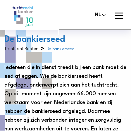
Tuchtrechtbanken
logo
Open
NL
menu
De bankierseed
>
Tuchtrecht Banken
De bankierseed
Maak melding
Tuchtcommissie
Iedereen die in dienst treedt bij een bank moet de
Uitspraken
Commissie van beroep
eed afleggen. Wie de bankierseed heeft
Over het tuchtrecht
afgelegd, onderwerpt zich aan het tuchtrecht.
Organisatie
Op dit moment zijn ongeveer 66.000 mensen
werkzaam voor een Nederlandse bank en zij
Nieuws
hebben de bankierseed afgelegd. Daarmee
Contact
hebben zij zich verbonden integer en zorgvuldig
hun werkzaamheden uit te voeren. En laten ze