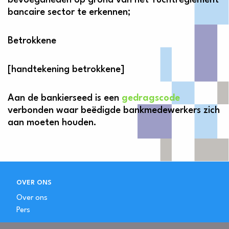
bevoegdheden op grond van het Tuchtreglement
bancaire sector te erkennen;
Betrokkene
[handtekening betrokkene]
Aan de bankierseed is een
gedragscode
verbonden waar beëdigde bankmedewerkers zich
aan moeten houden.
OVER ONS
Over ons
Pers